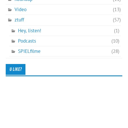
Video
(13)
ztuff
(57)
Hey, listen!
(1)
Podcasts
(10)
SPIELfilme
(28)
U LIKE?