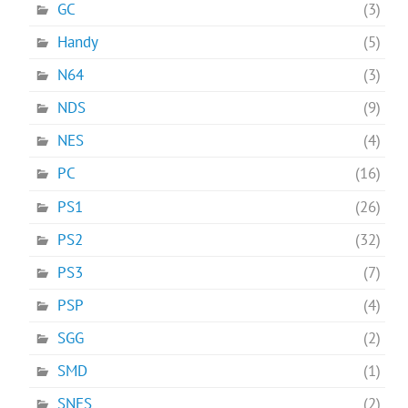
GC
(3)
Handy
(5)
N64
(3)
NDS
(9)
NES
(4)
PC
(16)
PS1
(26)
PS2
(32)
PS3
(7)
PSP
(4)
SGG
(2)
SMD
(1)
SNES
(2)