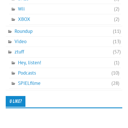
Wii
(2)
XBOX
(2)
Roundup
(11)
Video
(13)
ztuff
(57)
Hey, listen!
(1)
Podcasts
(10)
SPIELfilme
(28)
U LIKE?