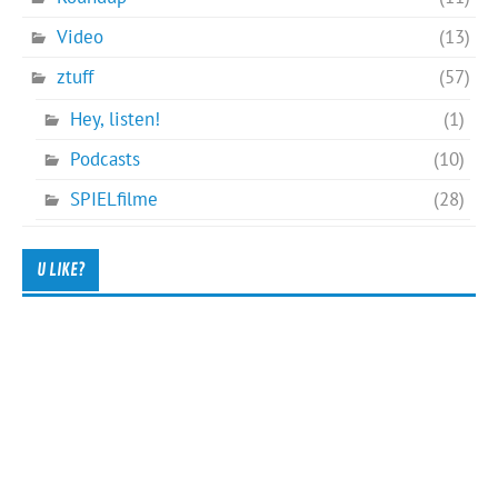
Video
(13)
ztuff
(57)
Hey, listen!
(1)
Podcasts
(10)
SPIELfilme
(28)
U LIKE?