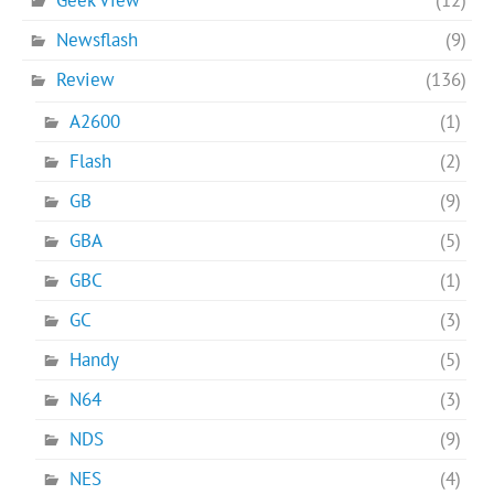
Newsflash
(9)
Review
(136)
A2600
(1)
Flash
(2)
GB
(9)
GBA
(5)
GBC
(1)
GC
(3)
Handy
(5)
N64
(3)
NDS
(9)
NES
(4)