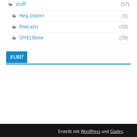
ztuff
(57)
Hey, listen!
(1)
Podcasts
(10)
SPIELfilme
(28)
U LIKE?
Erstellt mit
WordPress
und
Glades
.