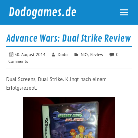
Skip
to
Dodogames.de
content
Durchgespielt.
Advance Wars: Dual Strike Review
30. August 2014
Dodo
NDS
,
Review
0
Comments
Dual Screens, Dual Strike. Klingt nach einem
Erfolgsrezept.