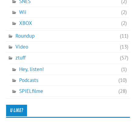
SNES
(2)
Wii
(2)
XBOX
(2)
Roundup
(11)
Video
(13)
ztuff
(57)
Hey, listen!
(1)
Podcasts
(10)
SPIELfilme
(28)
U LIKE?