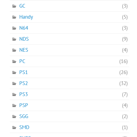
GC
(3)
Handy
(5)
N64
(3)
NDS
(9)
NES
(4)
PC
(16)
PS1
(26)
PS2
(32)
PS3
(7)
PSP
(4)
SGG
(2)
SMD
(1)