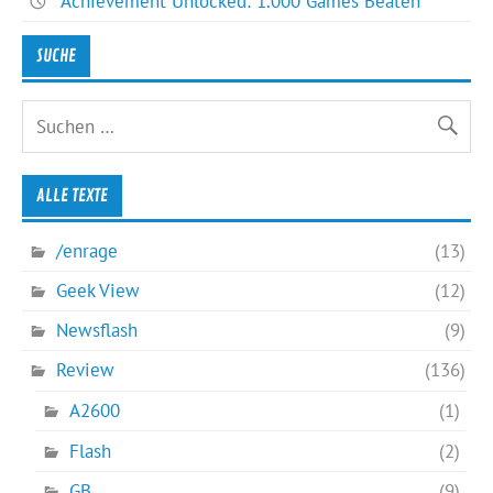
Achievement Unlocked: 1.000 Games Beaten
SUCHE
ALLE TEXTE
/enrage
(13)
Geek View
(12)
Newsflash
(9)
Review
(136)
A2600
(1)
Flash
(2)
GB
(9)