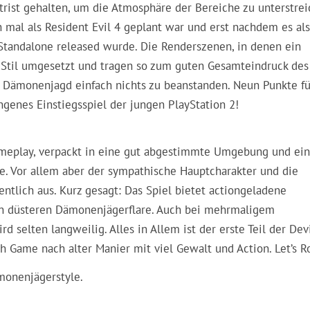
 trist gehalten, um die Atmosphäre der Bereiche zu unterstre
 mal als Resident Evil 4 geplant war und erst nachdem es als
tandalone released wurde. Die Renderszenen, in denen ein
en Stil umgesetzt und tragen so zum guten Gesamteindruck des
er Dämonenjagd einfach nichts zu beanstanden. Neun Punkte fü
ngenes Einstiegsspiel der jungen PlayStation 2!
Gameplay, verpackt in eine gut abgestimmte Umgebung und ei
me. Vor allem aber der sympathische Hauptcharakter und die
tlich aus. Kurz gesagt: Das Spiel bietet actiongeladene
en düsteren Dämonenjägerflare. Auch bei mehrmaligem
 selten langweilig. Alles in Allem ist der erste Teil der Dev
 Game nach alter Manier mit viel Gewalt und Action. Let’s R
onenjägerstyle.