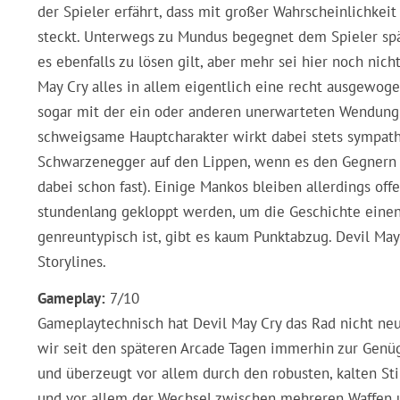
der Spieler erfährt, dass mit großer Wahrscheinlichk
steckt. Unterwegs zu Mundus begegnet dem Spieler spä
es ebenfalls zu lösen gilt, aber mehr sei hier noch nich
May Cry alles in allem eigentlich eine recht ausgewog
sogar mit der ein oder anderen unerwarteten Wendung 
schweigsame Hauptcharakter wirkt dabei stets sympathi
Schwarzenegger auf den Lippen, wenn es den Gegnern an
dabei schon fast). Einige Mankos bleiben allerdings of
stundenlang gekloppt werden, um die Geschichte einen 
genreuntypisch ist, gibt es kaum Punktabzug. Devil May
Storylines.
Gameplay:
7/10
Gameplaytechnisch hat Devil May Cry das Rad nicht neu 
wir seit den späteren Arcade Tagen immerhin zur Genüge
und überzeugt vor allem durch den robusten, kalten St
und vor allem der Wechsel zwischen mehreren Waffen u