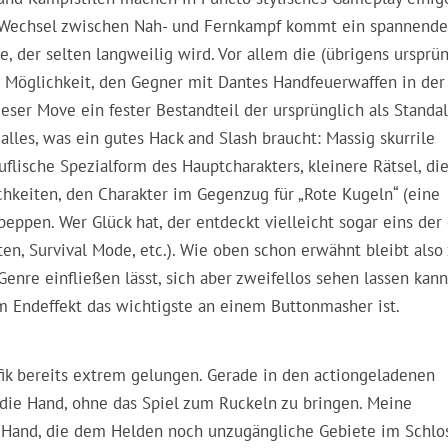
en Wechsel zwischen Nah- und Fernkampf kommt ein spannende
, der selten langweilig wird. Vor allem die (übrigens ursprü
 Möglichkeit, den Gegner mit Dantes Handfeuerwaffen in der
ieser Move ein fester Bestandteil der ursprünglich als Standa
lles, was ein gutes Hack and Slash braucht: Massig skurrile
flische Spezialform des Hauptcharakters, kleinere Rätsel, di
chkeiten, den Charakter im Gegenzug für „Rote Kugeln“ (eine
eppen. Wer Glück hat, der entdeckt vielleicht sogar eins der
en, Survival Mode, etc.). Wie oben schon erwähnt bleibt also
Genre einfließen lässt, sich aber zweifellos sehen lassen kan
im Endeffekt das wichtigste an einem Buttonmasher ist.
fik bereits extrem gelungen. Gerade in den actiongeladenen
die Hand, ohne das Spiel zum Ruckeln zu bringen. Meine
e Hand, die dem Helden noch unzugängliche Gebiete im Schlo