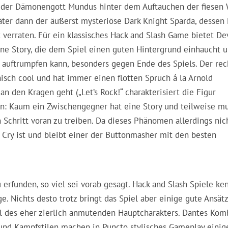
eit der Dämonengott Mundus hinter dem Auftauchen der fiesen
ter dann der äußerst mysteriöse Dark Knight Sparda, dessen 
t verraten. Für ein klassisches Hack and Slash Game bietet De
ene Story, die dem Spiel einen guten Hintergrund einhaucht 
auftrumpfen kann, besonders gegen Ende des Spiels. Der rec
sch cool und hat immer einen flotten Spruch á la Arnold
 den Kragen geht („Let’s Rock!“ charakterisiert die Figur
fen: Kaum ein Zwischengegner hat eine Story und teilweise m
Schritt voran zu treiben. Da dieses Phänomen allerdings nic
 Cry ist und bleibt einer der Buttonmasher mit den besten
erfunden, so viel sei vorab gesagt. Hack and Slash Spiele ke
. Nichts desto trotz bringt das Spiel aber einige gute Ansät
il des eher zierlich anmutenden Hauptcharakters. Dantes Kom
nd Kampfstilen machen in Puncto stylisches Gameplay einige