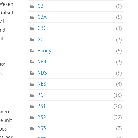
 Wesen
GB
(9)
Rätsel
GBA
(5)
vil
GBC
(1)
und
ht
GC
(3)
Handy
(5)
N64
(3)
uss
NDS
(9)
ht
NES
(4)
PC
(16)
PS1
(26)
nnen
PS2
(32)
ze mit
PS3
(7)
bos
s her,