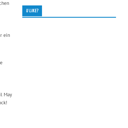
ichen
U LIKE?
r ein
ne
il May
ock!