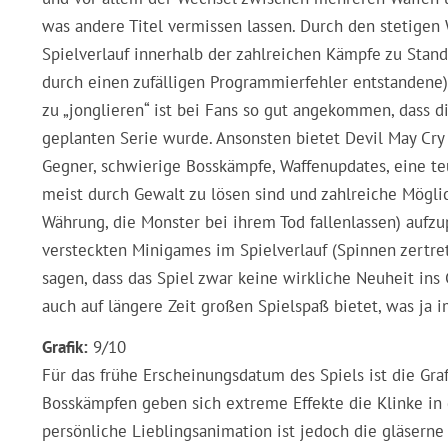
was andere Titel vermissen lassen. Durch den stetig
Spielverlauf innerhalb der zahlreichen Kämpfe zu Stande
durch einen zufälligen Programmierfehler entstandene)
zu „jonglieren“ ist bei Fans so gut angekommen, dass d
geplanten Serie wurde. Ansonsten bietet Devil May Cry a
Gegner, schwierige Bosskämpfe, Waffenupdates, eine teu
meist durch Gewalt zu lösen sind und zahlreiche Mögli
Währung, die Monster bei ihrem Tod fallenlassen) aufzup
versteckten Minigames im Spielverlauf (Spinnen zertret
sagen, dass das Spiel zwar keine wirkliche Neuheit ins 
auch auf längere Zeit großen Spielspaß bietet, was ja 
Grafik:
9/10
Für das frühe Erscheinungsdatum des Spiels ist die Gra
Bosskämpfen geben sich extreme Effekte die Klinke in 
persönliche Lieblingsanimation ist jedoch die gläsern