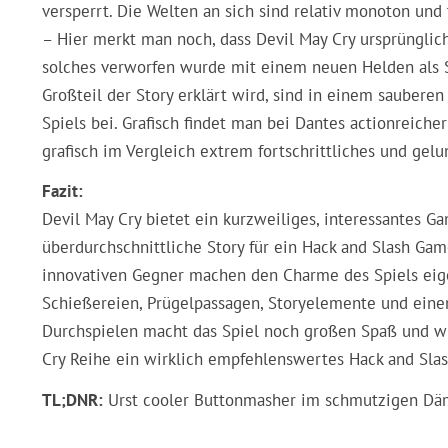
versperrt. Die Welten an sich sind relativ monoton und
– Hier merkt man noch, dass Devil May Cry ursprünglich
solches verworfen wurde mit einem neuen Helden als S
Großteil der Story erklärt wird, sind in einem sauber
Spiels bei. Grafisch findet man bei Dantes actionreich
grafisch im Vergleich extrem fortschrittliches und gelu
Fazit:
Devil May Cry bietet ein kurzweiliges, interessantes 
überdurchschnittliche Story für ein Hack and Slash Ga
innovativen Gegner machen den Charme des Spiels eigen
Schießereien, Prügelpassagen, Storyelemente und ein
Durchspielen macht das Spiel noch großen Spaß und wird
Cry Reihe ein wirklich empfehlenswertes Hack and Slash
TL;DNR:
Urst cooler Buttonmasher im schmutzigen Däm