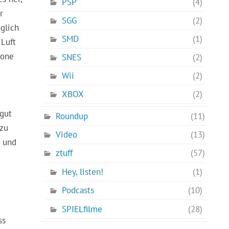
PSP
(4)
r
SGG
(2)
nglich
SMD
(1)
 Luft
lone
SNES
(2)
Wii
(2)
e
XBOX
(2)
 gut
Roundup
(11)
 zu
Video
(13)
n und
ztuff
(57)
Hey, listen!
(1)
Podcasts
(10)
SPIELfilme
(28)
ss