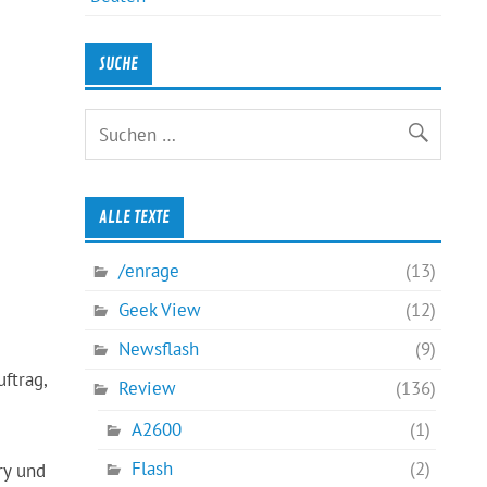
SUCHE
ALLE TEXTE
/enrage
(13)
Geek View
(12)
Newsflash
(9)
ftrag,
Review
(136)
A2600
(1)
Flash
(2)
ry und