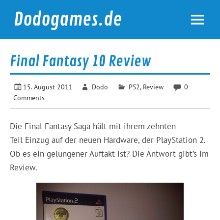
Skip
to
Dodogames.de
content
Durchgespielt.
Final Fantasy 10 Review
15. August 2011
Dodo
PS2
,
Review
0
Comments
Die Final Fantasy Saga hält mit ihrem zehnten
Teil Einzug auf der neuen Hardware, der PlayStation 2.
Ob es ein gelungener Auftakt ist? Die Antwort gibt’s im
Review.