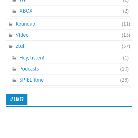
XBOX
(2)
Roundup
(11)
Video
(13)
ztuff
(57)
Hey, listen!
(1)
Podcasts
(10)
SPIELfilme
(28)
U LIKE?