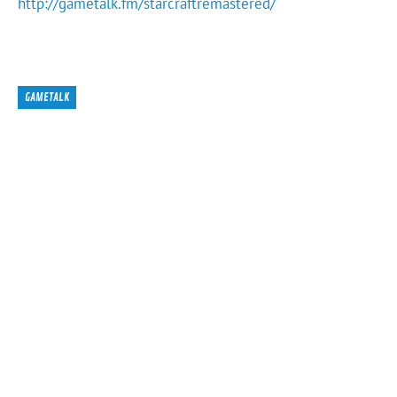
http://gametalk.fm/starcraftremastered/
GAMETALK