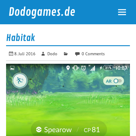
Skip
to
Dodogames.de
content
Durchgespielt.
Habitak
8. Juli 2016
Dodo
0 Comments