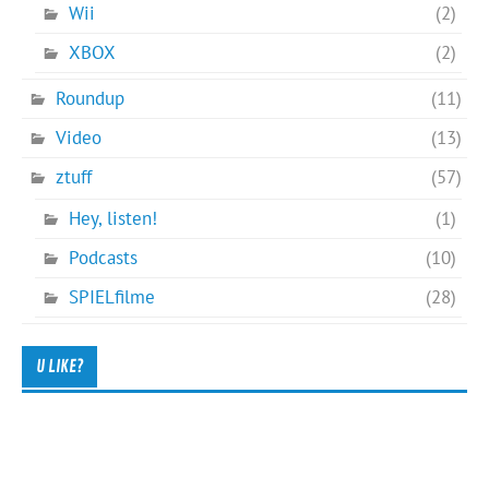
Wii
(2)
XBOX
(2)
Roundup
(11)
Video
(13)
ztuff
(57)
Hey, listen!
(1)
Podcasts
(10)
SPIELfilme
(28)
U LIKE?