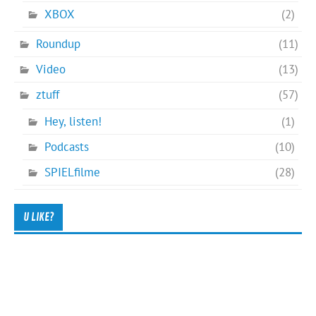
XBOX
(2)
Roundup
(11)
Video
(13)
ztuff
(57)
Hey, listen!
(1)
Podcasts
(10)
SPIELfilme
(28)
U LIKE?