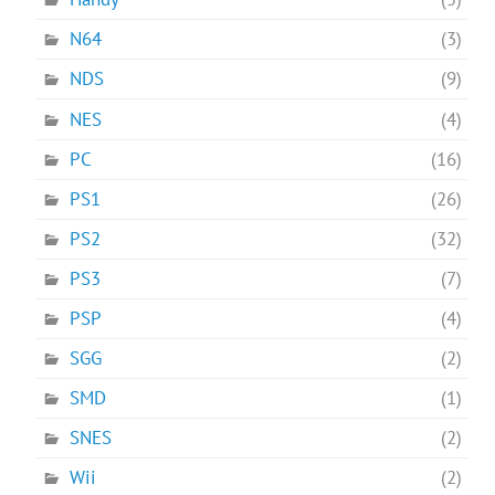
N64
(3)
NDS
(9)
NES
(4)
PC
(16)
PS1
(26)
PS2
(32)
PS3
(7)
PSP
(4)
SGG
(2)
SMD
(1)
SNES
(2)
Wii
(2)