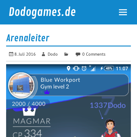
Skip
to
Dodogames.de
content
Durchgespielt.
Arenaleiter
8. Juli 2016
Dodo
0 Comments