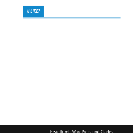
U LIKE?
Erstellt mit
WordPress
und
Glades
.