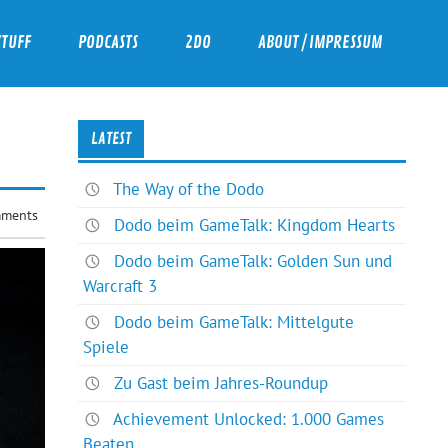
ZTUFF
PODCASTS
2DO
ABOUT / IMPRESSUM
LATEST
The Way of the Dodo
ments
Dodo beim GameTalk: Kingdom Hearts
Dodo beim GameTalk: Golden Sun und
Warcraft 3
Dodo beim GameTalk: Mittelgute
Spiele
Zu Gast beim Jahres-Roundup
Achievement Unlocked: 1.000 Games
Beaten