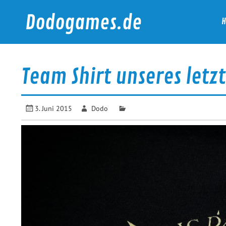
Skip
to
Dodogames.de
content
Durchgespielt.
Team Shirt unseres letz
3. Juni 2015
Dodo