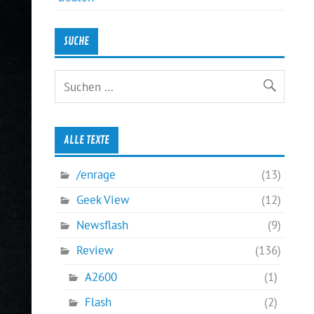
SUCHE
ALLE TEXTE
/enrage
(13)
Geek View
(12)
Newsflash
(9)
Review
(136)
A2600
(1)
Flash
(2)