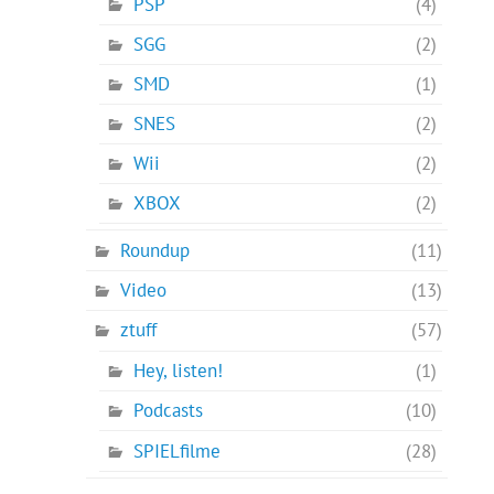
PSP
(4)
SGG
(2)
SMD
(1)
SNES
(2)
Wii
(2)
XBOX
(2)
Roundup
(11)
Video
(13)
ztuff
(57)
Hey, listen!
(1)
Podcasts
(10)
SPIELfilme
(28)