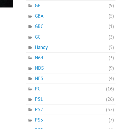
GB
(9)
GBA
(5)
GBC
(1)
GC
(3)
Handy
(5)
N64
(3)
NDS
(9)
NES
(4)
PC
(16)
PS1
(26)
PS2
(32)
PS3
(7)