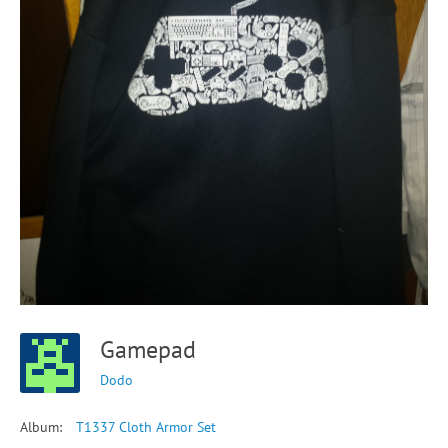
Gamepad
Dodo
Album:
T1337 Cloth Armor Set