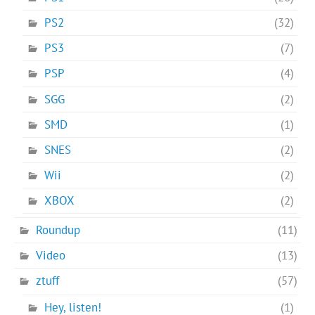
PS2
(32)
PS3
(7)
PSP
(4)
SGG
(2)
SMD
(1)
SNES
(2)
Wii
(2)
XBOX
(2)
Roundup
(11)
Video
(13)
ztuff
(57)
Hey, listen!
(1)