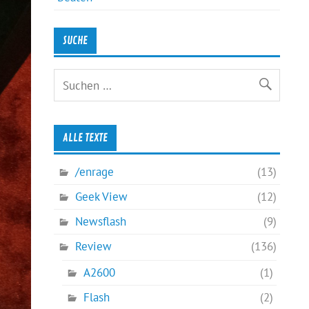
SUCHE
ALLE TEXTE
/enrage
(13)
Geek View
(12)
Newsflash
(9)
Review
(136)
A2600
(1)
Flash
(2)