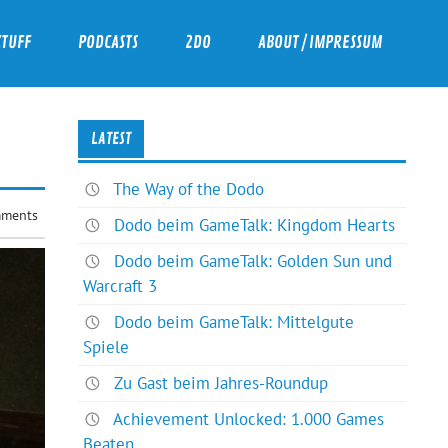
ZTUFF
PODCASTS
2DO
ABOUT / IMPRESSUM
LATEST
The Way of the Dodo
ments
Dodo beim GameTalk: Kingdom Hearts
Dodo beim GameTalk: Golden Sun und
Warcraft 3
Dodo beim GameTalk: Mittelgute
Spiele
Zu Gast beim Jahres-Roundup
Achievement Unlocked: 1.000 Games
Beaten