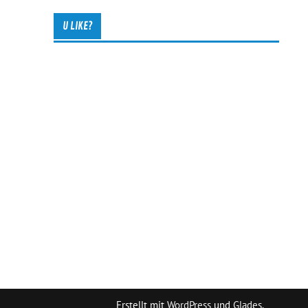
U LIKE?
Erstellt mit
WordPress
und
Glades
.