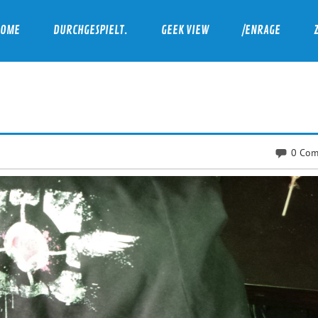
HOME
DURCHGESPIELT.
GEEK VIEW
/ENRAGE
0 Com