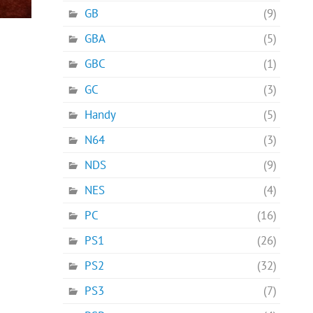
GB
(9)
GBA
(5)
GBC
(1)
GC
(3)
Handy
(5)
N64
(3)
NDS
(9)
NES
(4)
PC
(16)
PS1
(26)
PS2
(32)
PS3
(7)