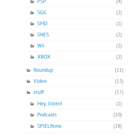
PSP
(4)
SGG
(2)
SMD
(1)
SNES
(2)
Wii
(2)
XBOX
(2)
Roundup
(11)
Video
(13)
ztuff
(57)
Hey, listen!
(1)
Podcasts
(10)
SPIELfilme
(28)