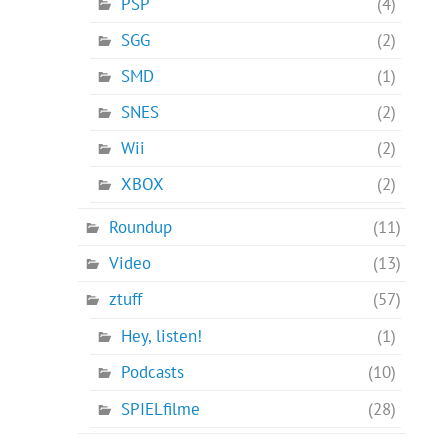
PSP
(4)
SGG
(2)
SMD
(1)
SNES
(2)
Wii
(2)
XBOX
(2)
Roundup
(11)
Video
(13)
ztuff
(57)
Hey, listen!
(1)
Podcasts
(10)
SPIELfilme
(28)