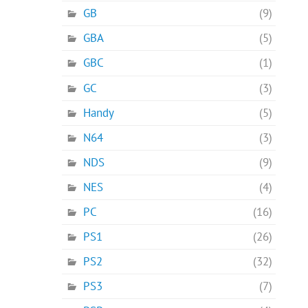
GB
(9)
GBA
(5)
GBC
(1)
GC
(3)
Handy
(5)
N64
(3)
NDS
(9)
NES
(4)
PC
(16)
PS1
(26)
PS2
(32)
PS3
(7)