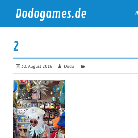
Skip
to
Dodogames.de
content
Durchgespielt.
2
30. August 2016
Dodo