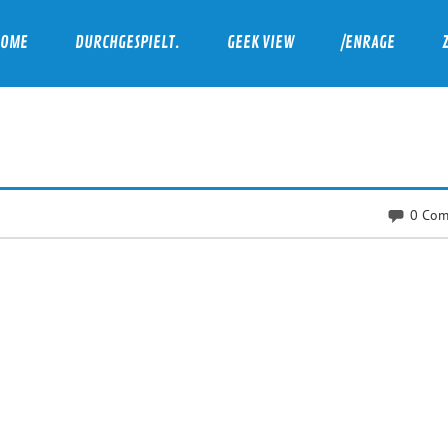
HOME
DURCHGESPIELT.
GEEK VIEW
/ENRAGE
0 Com