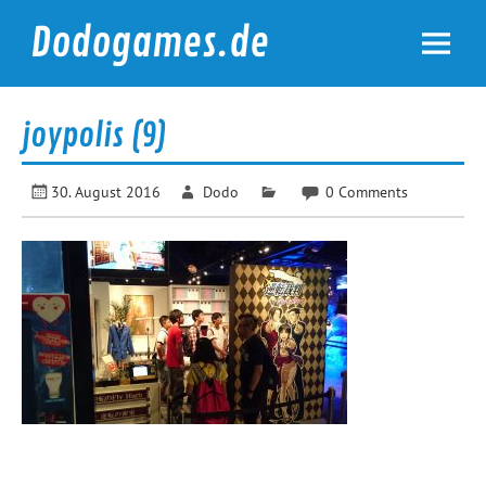
Skip
to
Dodogames.de
content
Durchgespielt.
joypolis (9)
30. August 2016
Dodo
0 Comments