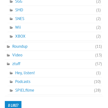
SGG
(2)
SMD
(1)
SNES
(2)
Wii
(2)
XBOX
(2)
Roundup
(11)
Video
(13)
ztuff
(57)
Hey, listen!
(1)
Podcasts
(10)
SPIELfilme
(28)
U LIKE?