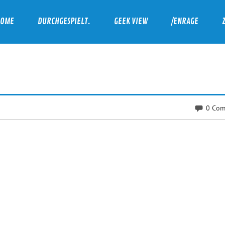
HOME
DURCHGESPIELT.
GEEK VIEW
/ENRAGE
0 Com