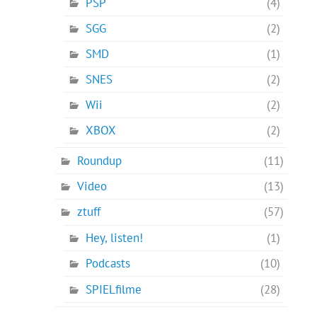
PSP
(4)
SGG
(2)
SMD
(1)
SNES
(2)
Wii
(2)
XBOX
(2)
Roundup
(11)
Video
(13)
ztuff
(57)
Hey, listen!
(1)
Podcasts
(10)
SPIELfilme
(28)