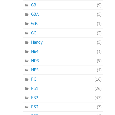
GB
(9)
GBA
(5)
GBC
(1)
GC
(3)
Handy
(5)
N64
(3)
NDS
(9)
NES
(4)
PC
(16)
PS1
(26)
PS2
(32)
PS3
(7)