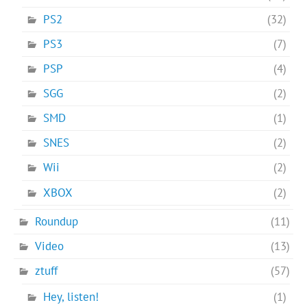
PS2
(32)
PS3
(7)
PSP
(4)
SGG
(2)
SMD
(1)
SNES
(2)
Wii
(2)
XBOX
(2)
Roundup
(11)
Video
(13)
ztuff
(57)
Hey, listen!
(1)