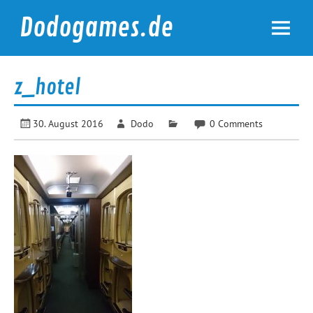
Skip
to
Dodogames.de
content
Durchgespielt.
z_hotel
30. August 2016
Dodo
0 Comments