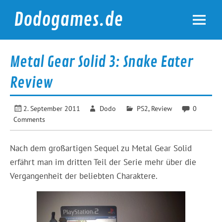
Skip
to
Dodogames.de
content
Durchgespielt.
Metal Gear Solid 3: Snake Eater
Review
2. September 2011
Dodo
PS2
,
Review
0
Comments
Nach dem großartigen Sequel zu Metal Gear Solid
erfährt man im dritten Teil der Serie mehr über die
Vergangenheit der beliebten Charaktere.