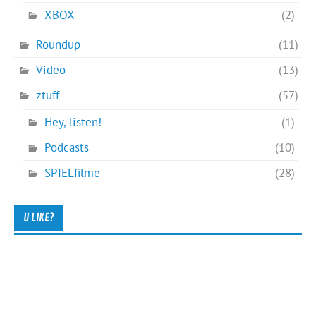
XBOX
(2)
Roundup
(11)
Video
(13)
ztuff
(57)
Hey, listen!
(1)
Podcasts
(10)
SPIELfilme
(28)
U LIKE?