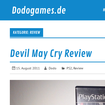
Skip
to
Dodogames.de
content
Durchgespielt.
KATEGORIE:
REVIEW
Devil May Cry Review
15. August 2011
Dodo
PS2
,
Review