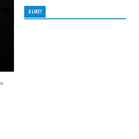
U LIKE?
in