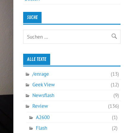
SUCHE
ALLE TEXTE
/enrage
(13)
Geek View
(12)
Newsflash
(9)
Review
(136)
A2600
(1)
Flash
(2)