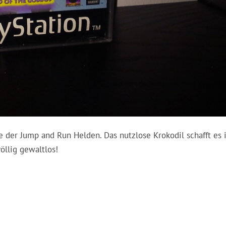
 der Jump and Run Helden. Das nutzlose Krokodil schafft es 
öllig gewaltlos!