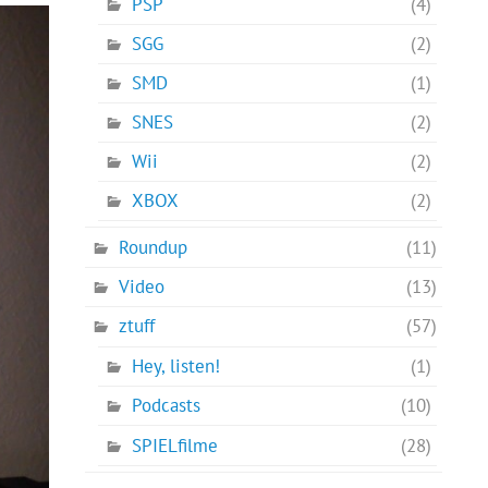
PSP
(4)
SGG
(2)
SMD
(1)
SNES
(2)
Wii
(2)
XBOX
(2)
Roundup
(11)
Video
(13)
ztuff
(57)
Hey, listen!
(1)
Podcasts
(10)
SPIELfilme
(28)