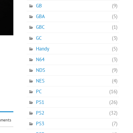
GB
(9)
GBA
(5)
GBC
(1)
GC
(3)
Handy
(5)
N64
(3)
NDS
(9)
NES
(4)
PC
(16)
PS1
(26)
PS2
(32)
ments
PS3
(7)