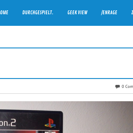
HOME
DURCHGESPIELT.
GEEK VIEW
/ENRAGE
0 Com