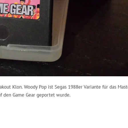
akout Klon. Woody Pop ist Segas 1988er Variante für das Mast
auf den Game Gear geportet wurde.