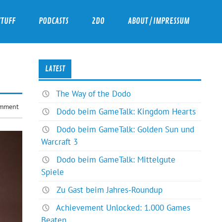
ZTUFF
PODCASTS
2DO
ABOUT / IMPRESSUM
LATEST
The Way of the Dodo
mment
Dodo beim GameTalk: Kingdom Hearts
Dodo beim GameTalk: Golden Sun und
Warcraft 3
Dodo beim GameTalk: Mittelgute
Spiele
Zu Gast beim Jahres-Roundup
Achievement Unlocked: 1.000 Games
Beaten