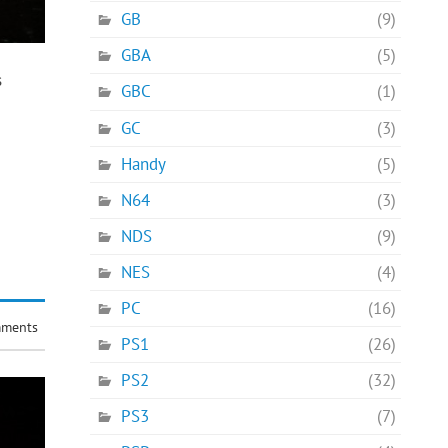
GB
(9)
GBA
(5)
s
GBC
(1)
GC
(3)
Handy
(5)
N64
(3)
NDS
(9)
NES
(4)
PC
(16)
ments
PS1
(26)
PS2
(32)
PS3
(7)