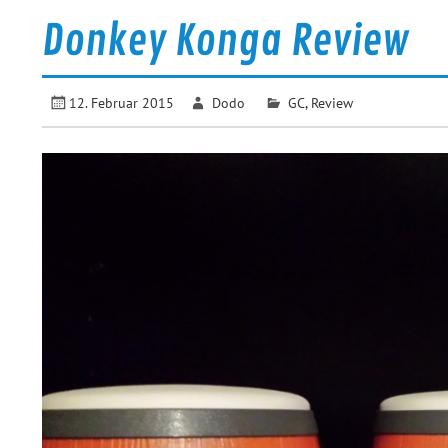
Donkey Konga Review
12. Februar 2015
Dodo
GC
,
Review