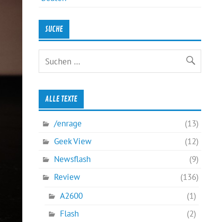
SUCHE
ALLE TEXTE
/enrage
(13)
Geek View
(12)
Newsflash
(9)
Review
(136)
A2600
(1)
Flash
(2)