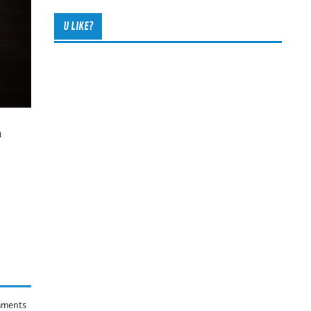
U LIKE?
n
ments