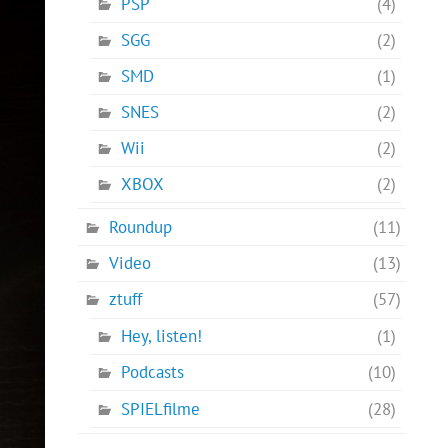
PSP
(4)
SGG
(2)
SMD
(1)
SNES
(2)
Wii
(2)
XBOX
(2)
Roundup
(11)
Video
(13)
ztuff
(57)
Hey, listen!
(1)
Podcasts
(10)
SPIELfilme
(28)