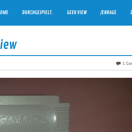
HOME
DURCHGESPIELT.
GEEK VIEW
/ENRAGE
view
1 Co