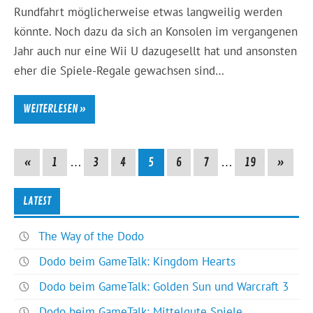
Rundfahrt möglicherweise etwas langweilig werden
könnte. Noch dazu da sich an Konsolen im vergangenen
Jahr auch nur eine Wii U dazugesellt hat und ansonsten
eher die Spiele-Regale gewachsen sind…
WEITERLESEN »
«
1
…
3
4
5
6
7
…
19
»
LATEST
The Way of the Dodo
Dodo beim GameTalk: Kingdom Hearts
Dodo beim GameTalk: Golden Sun und Warcraft 3
Dodo beim GameTalk: Mittelgute Spiele