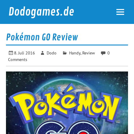
Skip
to
Dodogames.de
content
Durchgespielt.
Pokémon GO Review
8. Juli 2016
Dodo
Handy
,
Review
0
Comments