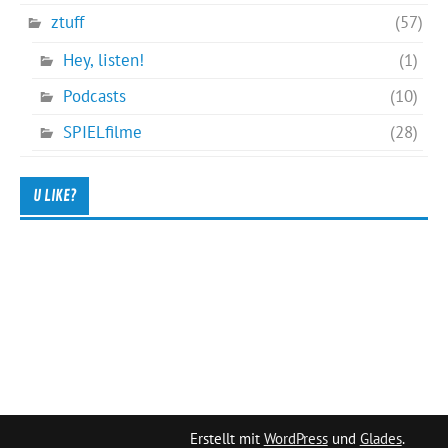
ztuff
(57)
Hey, listen!
(1)
Podcasts
(10)
SPIELfilme
(28)
U LIKE?
Erstellt mit
WordPress
und
Glades
.