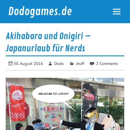
Skip
to
Dodogames.de
content
Durchgespielt.
Akihabara und Onigiri –
Japanurlaub für Nerds
30. August 2016
Dodo
ztuff
2 Comments